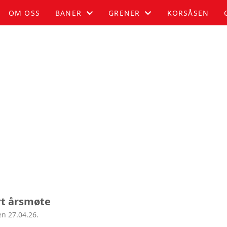
OM OSS
BANER
GRENER
KORSÅSEN
HOVEMOEN MOTOCROSS
BAKKELØP
CHALLENGE
MOTOCROSS
OFFROAD
RADIOSTYRT
BILCROSS
rt årsmøte
n 27.04.26.