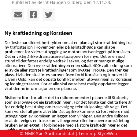
Publisert av Bernt Haugen Gilberg den 12.11.23.
Ny kraftledning og Korsåsen
De fleste har sikkert hørt rykter om at en planlagt stor kraftledning fra
ny trafostasjon i Hovemoen eller på Jørstadhøgda kan skape
problemer for videre utbygging av motorsportsanlegget på Korsåsen.
Det er viktig å ikke dramatisere situasjonen for mye: Det er en god
stund til det fattes endelig vedtak i saken, og det er mange mulige
alternativer. Den nye kraftledningen er en såkalt 400-volt ledning som
er av de aller største kraftledninger som bygges i Norge. Den trenger
plass. Hvis den skal føres sørover åsen forbi Korsåsen og innover til
Ulven i Oslo, kan det oppstå konflikt mellom utbyggingen av Korsåsen
og ledningstraseen. For at alle skal være best mulig oppdatert legger
vi ut denne informasjonen om planene.
Risikoen: Kort fortalt er det to risikomomenter i planene til Statnett,
som skal bygge og eie kraftledningen. For det første kan det ta flere år
før endelig beslutning om trasevalg og teknisk løsning blir valgt. Det
kan i verste fall gjøre at vi blir låst og ikke kommer så fort videre med
utbyggingen av Korsåsen-anlegget som vi håper. Den andre risikoen
er at det velges en trase som vil begrense eller innsnevre området og
bruken av anlegget. I forbindelse med så store kraftledninger er det
snakk om ganske store sikkerhetssoner fra selve mastene og
© NMK Sør-Gudbrandsdal | Løsning:
StyreWeb
luftstrekkene. Spesielt gjelder dette lett brennbare ting, som vi jo har